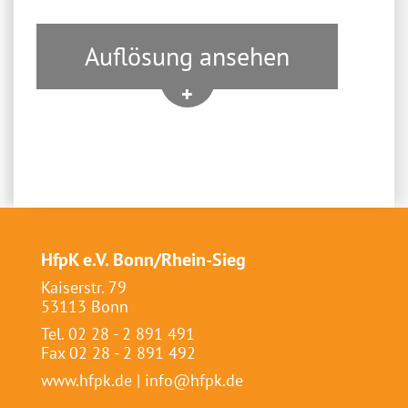
Auflösung ansehen
HfpK e.V. Bonn/Rhein-Sieg
Kaiserstr. 79
53113 Bonn
Tel. 02 28 - 2 891 491
Fax 02 28 - 2 891 492
www.hfpk.de
|
info@hfpk.de